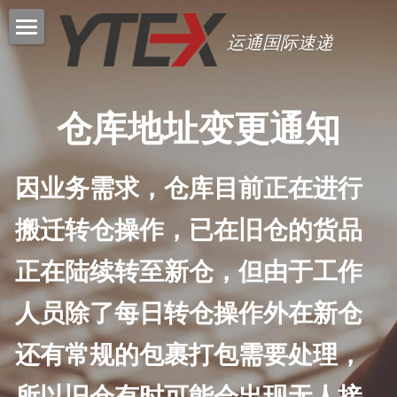
运通国际速递 
首页
帮助中心
仓库地址变更通知
最新公告
转运流程
因业务需求，仓库目前正在进行
常见问题
服务定价
搬迁转仓操作，已在旧仓的货品
保价服务
联系我们
正在陆续转至新仓，但由于工作
免责声明
系统美元汇率 6.85
人员除了每日转仓操作外在新仓
关于我们
注册
还有常规的包裹打包需要处理，
新手必读
所以旧仓有时可能会出现无人接